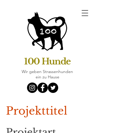
100 Hunde
Wir geben Strassenhunden
ein zu Hause
Projekttitel
Projektart