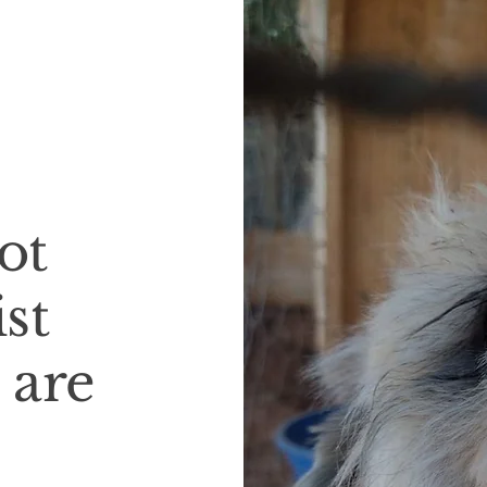
ot
ist
 are