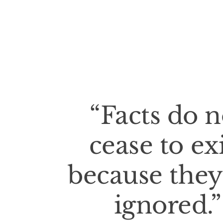
“Facts do n
cease to ex
because they
ignored.”