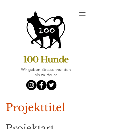
100 Hunde
Wir geben Strassenhunden
ein zu Hause
Projekttitel
Projektart